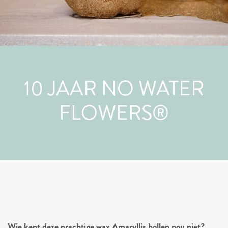
10 JAAR NO WATER
FLOWERS®
Wie kent deze prachtige wax Amaryllis bollen nou niet?