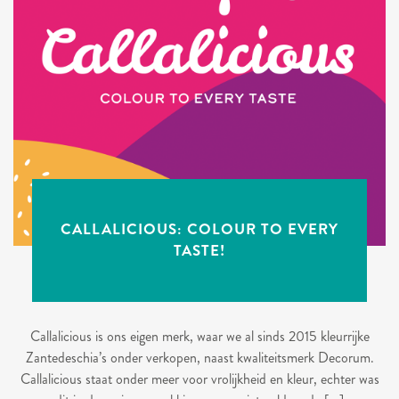
CALLALICIOUS: COLOUR TO EVERY
TASTE!
Callalicious is ons eigen merk, waar we al sinds 2015 kleurrijke
Zantedeschia’s onder verkopen, naast kwaliteitsmerk Decorum.
Callalicious staat onder meer voor vrolijkheid en kleur, echter was