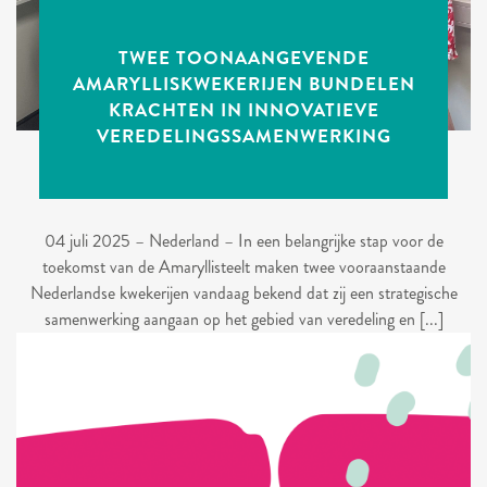
TWEE TOONAANGEVENDE
AMARYLLISKWEKERIJEN BUNDELEN
KRACHTEN IN INNOVATIEVE
VEREDELINGSSAMENWERKING
04 juli 2025 – Nederland – In een belangrijke stap voor de
toekomst van de Amaryllisteelt maken twee vooraanstaande
Nederlandse kwekerijen vandaag bekend dat zij een strategische
samenwerking aangaan op het gebied van veredeling en [...]