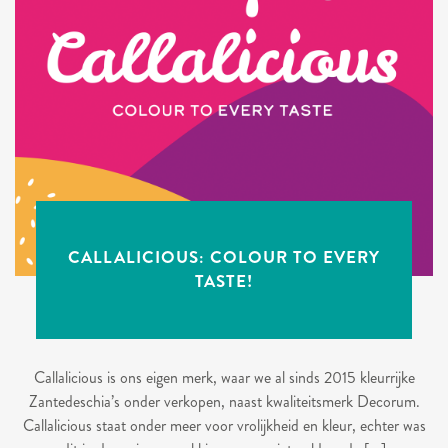
CALLALICIOUS: COLOUR TO EVERY
TASTE!
Callalicious is ons eigen merk, waar we al sinds 2015 kleurrijke
Zantedeschia’s onder verkopen, naast kwaliteitsmerk Decorum.
Callalicious staat onder meer voor vrolijkheid en kleur, echter was