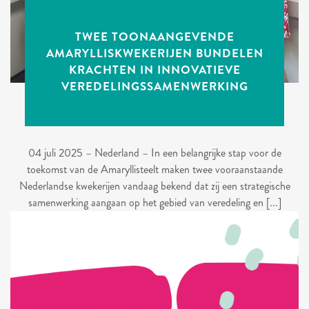
TWEE TOONAANGEVENDE
AMARYLLISKWEKERIJEN BUNDELEN
KRACHTEN IN INNOVATIEVE
VEREDELINGSSAMENWERKING
04 juli 2025 – Nederland – In een belangrijke stap voor de
toekomst van de Amaryllisteelt maken twee vooraanstaande
Nederlandse kwekerijen vandaag bekend dat zij een strategische
samenwerking aangaan op het gebied van veredeling en [...]