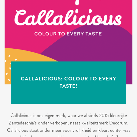
CALLALICIOUS: COLOUR TO EVERY
TASTE!
Callalicious is ons eigen merk, waar we al sinds 2015 kleurrijke
Zantedeschia’s onder verkopen, naast kwaliteitsmerk Decorum.
Callalicious staat onder meer voor vrolijkheid en kleur, echter was