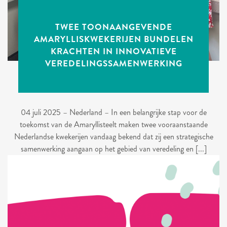
TWEE TOONAANGEVENDE
AMARYLLISKWEKERIJEN BUNDELEN
KRACHTEN IN INNOVATIEVE
VEREDELINGSSAMENWERKING
04 juli 2025 – Nederland – In een belangrijke stap voor de
toekomst van de Amaryllisteelt maken twee vooraanstaande
Nederlandse kwekerijen vandaag bekend dat zij een strategische
samenwerking aangaan op het gebied van veredeling en [...]